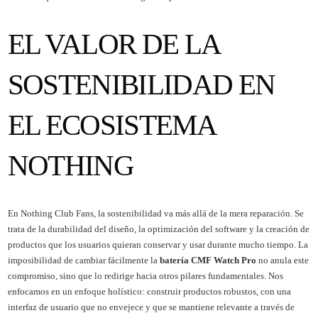
EL VALOR DE LA
SOSTENIBILIDAD EN
EL ECOSISTEMA
NOTHING
En Nothing Club Fans, la sostenibilidad va más allá de la mera reparación. Se
trata de la durabilidad del diseño, la optimización del software y la creación de
productos que los usuarios quieran conservar y usar durante mucho tiempo. La
imposibilidad de cambiar fácilmente la
batería CMF Watch Pro
no anula este
compromiso, sino que lo redirige hacia otros pilares fundamentales. Nos
enfocamos en un enfoque holístico: construir productos robustos, con una
interfaz de usuario que no envejece y que se mantiene relevante a través de