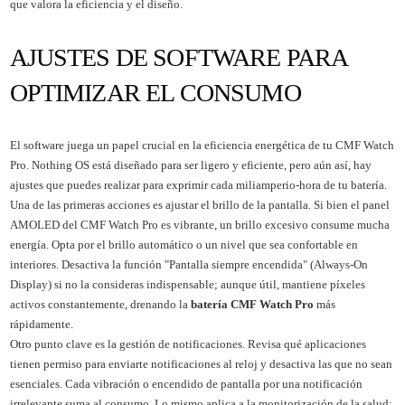
que valora la eficiencia y el diseño.
AJUSTES DE SOFTWARE PARA
OPTIMIZAR EL CONSUMO
El software juega un papel crucial en la eficiencia energética de tu CMF Watch
Pro. Nothing OS está diseñado para ser ligero y eficiente, pero aún así, hay
ajustes que puedes realizar para exprimir cada miliamperio-hora de tu batería.
Una de las primeras acciones es ajustar el brillo de la pantalla. Si bien el panel
AMOLED del CMF Watch Pro es vibrante, un brillo excesivo consume mucha
energía. Opta por el brillo automático o un nivel que sea confortable en
interiores. Desactiva la función "Pantalla siempre encendida" (Always-On
Display) si no la consideras indispensable; aunque útil, mantiene píxeles
activos constantemente, drenando la
batería CMF Watch Pro
más
rápidamente.
Otro punto clave es la gestión de notificaciones. Revisa qué aplicaciones
tienen permiso para enviarte notificaciones al reloj y desactiva las que no sean
esenciales. Cada vibración o encendido de pantalla por una notificación
irrelevante suma al consumo. Lo mismo aplica a la monitorización de la salud: