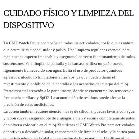
CUIDADO FÍSICO Y LIMPIEZA DEL
DISPOSITIVO
Tu CMF Watch Pro te acompaña en todas tus actividades, por lo que es natural
que acumule suciedad, sudor y polvo. Una limpieza regular es esencial para
mantener su aspecto impecable y asegurar el correcto funcionamiento de todos
sus sensores. Para limpiar la pantalla y la carcasa, utiliza un paño suave,
ligeramente humedecido con agua. Evita el uso de productos químicos
agresivos, alcohol o limpiadores abrasivos, ya que pueden dañar el
revestimiento oleofóbico de la pantalla o los acabados del cuerpo del reloj.
Presta especial atención a la parte trasera, donde se encuentran los sensores de
frecuencia cardíaca y SpO2. La acumulación de residuos puede afectar la
precisión de estas mediciones.
La correa también requiere atención. Si es de silicona, puedes lavarla con agua
y jabón suave, asegurándote de enjuagarla bien y secarla completamente antes
de volver a colocarla en el reloj. Si utilizas el CMF Watch Pro para actividades
deportivas o después de sudar, es recomendable limpiar el reloj y la correa para
evitar irritaciones en la piel y la corrosión de los materiales. Un dispositivo