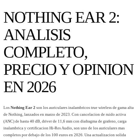
NOTHING EAR 2:
ANALISIS
COMPLETO,
PRECIO Y OPINION
EN 2026
Los
Nothing Ear 2
son los auriculares inalambricos true wireless de gama alta
de Nothing, lanzados en marzo de 2023. Con cancelacion de ruido activa
(ANC) de hasta 40 dB, driver de 11,6 mm con diafragma de grafeno, carga
inalambrica y certificacion Hi-Res Audio, son uno de los auriculares mas
completos por debajo de los 100 euros en 2026. Una actualizacion solida