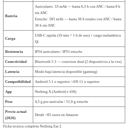
Auriculares: 33 mAh — hasta 6,3 h con ANC / hasta 8 h
sin ANC
Bateria
Estuche: 585 mAh — hasta 36 h totales con ANC / hasta
36 h sin ANC
USB-C rapida (10 min = 1 h de uso) + carga inalambrica
Carga
Qi
Resistencia
IP54 auriculares / IP55 estuche
Conectividad
Bluetooth 5.3 — conexion dual (2 dispositivos a la vez)
Latencia
Modo baja latencia disponible (gaming)
Compatibilidad
Android 5.1 o superior / iOS 11 o superior
App
Nothing X (Android e iOS)
Peso
4,5 g por auricular / 51,9 g estuche
Precio actual
Desde ~85 euros en Amazon
(2026)
Ficha tecnica completa Nothing Ear 2