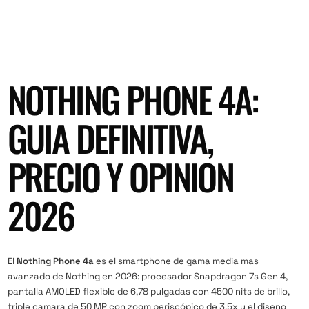
NOTHING PHONE 4A:
GUIA DEFINITIVA,
PRECIO Y OPINION
2026
El
Nothing Phone 4a
es el smartphone de gama media mas
avanzado de Nothing en 2026: procesador Snapdragon 7s Gen 4,
pantalla AMOLED flexible de 6,78 pulgadas con 4500 nits de brillo,
triple camara de 50 MP con zoom periscópico de 3,5x y el diseno