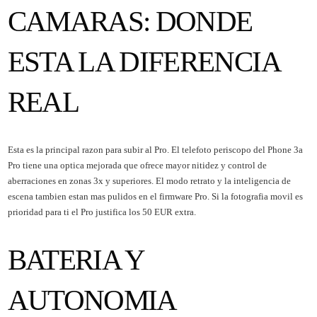
CAMARAS: DONDE
ESTA LA DIFERENCIA
REAL
Esta es la principal razon para subir al Pro. El telefoto periscopo del Phone 3a
Pro tiene una optica mejorada que ofrece mayor nitidez y control de
aberraciones en zonas 3x y superiores. El modo retrato y la inteligencia de
escena tambien estan mas pulidos en el firmware Pro. Si la fotografia movil es
prioridad para ti el Pro justifica los 50 EUR extra.
BATERIA Y
AUTONOMIA