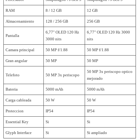
RAM
8 / 12 GB
12 GB
Almacenamiento
128 / 256 GB
256 GB
6,77″ OLED 120 Hz
6,77″ OLED 120 Hz 3000
Pantalla
3000 nits
nits
Camara principal
50 MP f/1.88
50 MP f/1.88
Gran angular
50 MP
50 MP
50 MP 3x periscopo optico
Telefoto
50 MP 3x periscopo
mejorado
Bateria
5000 mAh
5000 mAh
Carga cableada
50 W
50 W
Proteccion
IP54
IP54
Essential Key
Si
Si
Glyph Interface
Si
Si ampliado