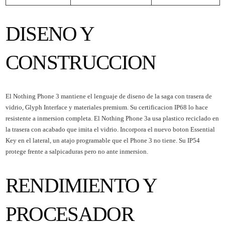
DISENO Y
CONSTRUCCION
El
Nothing Phone 3
mantiene el lenguaje de diseno de la saga con trasera de
vidrio, Glyph Interface y materiales premium. Su certificacion IP68 lo hace
resistente a inmersion completa. El
Nothing Phone 3a
usa plastico reciclado en
la trasera con acabado que imita el vidrio. Incorpora el nuevo boton Essential
Key en el lateral, un atajo programable que el Phone 3 no tiene. Su IP54
protege frente a salpicaduras pero no ante inmersion.
RENDIMIENTO Y
PROCESADOR