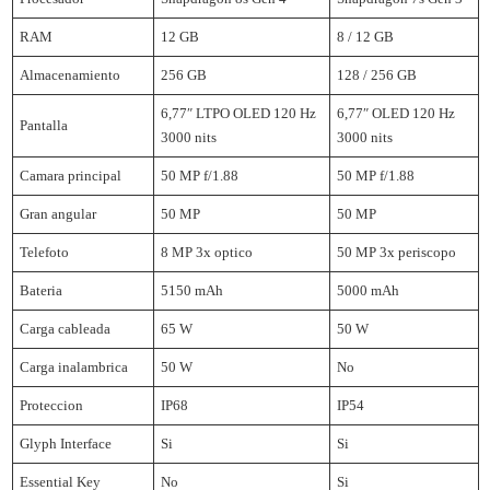
RAM
12 GB
8 / 12 GB
Almacenamiento
256 GB
128 / 256 GB
6,77″ LTPO OLED 120 Hz
6,77″ OLED 120 Hz
Pantalla
3000 nits
3000 nits
Camara principal
50 MP f/1.88
50 MP f/1.88
Gran angular
50 MP
50 MP
Telefoto
8 MP 3x optico
50 MP 3x periscopo
Bateria
5150 mAh
5000 mAh
Carga cableada
65 W
50 W
Carga inalambrica
50 W
No
Proteccion
IP68
IP54
Glyph Interface
Si
Si
Essential Key
No
Si