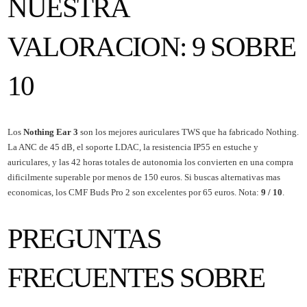
NUESTRA
VALORACION: 9 SOBRE
10
Los
Nothing Ear 3
son los mejores auriculares TWS que ha fabricado Nothing.
La ANC de 45 dB, el soporte LDAC, la resistencia IP55 en estuche y
auriculares, y las 42 horas totales de autonomia los convierten en una compra
dificilmente superable por menos de 150 euros. Si buscas alternativas mas
economicas, los
CMF Buds Pro 2
son excelentes por 65 euros. Nota:
9 / 10
.
PREGUNTAS
FRECUENTES SOBRE