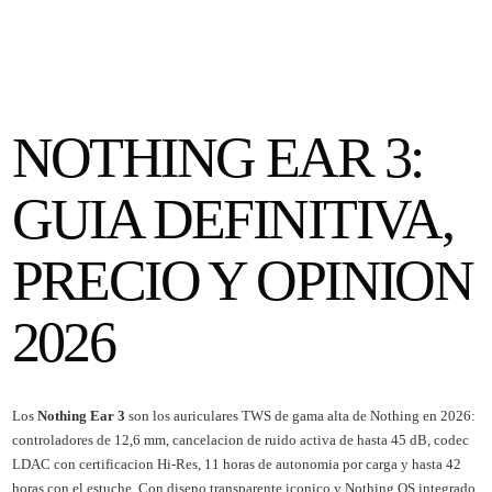
NOTHING EAR 3:
GUIA DEFINITIVA,
PRECIO Y OPINION
2026
Los
Nothing Ear 3
son los auriculares TWS de gama alta de Nothing en 2026:
controladores de 12,6 mm, cancelacion de ruido activa de hasta 45 dB, codec
LDAC con certificacion Hi-Res, 11 horas de autonomia por carga y hasta 42
horas con el estuche. Con diseno transparente iconico y Nothing OS integrado,