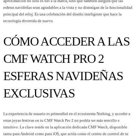
aproximación no solo es fiel a la marca, sino que también asegura que las
esferas navideñas sean agradables a la vista y no distraigan de la funcionalidad
principal del reloj. Es una celebración del diseño inteligente que hace la
tecnología divertida de nuevo.
CÓMO ACCEDER A LAS
CMF WATCH PRO 2
ESFERAS NAVIDEÑAS
EXCLUSIVAS
La experiencia de usuario es primordial en el ecosistema Nothing, y acceder a
estas joyas festivas en tu CMF Watch Pro 2 no podría ser más sencillo e
intuitivo. La clave reside en la aplicación dedicada CMF Watch, disponible
tanto para Android como para iOS, que actúa como el centro de control de tu