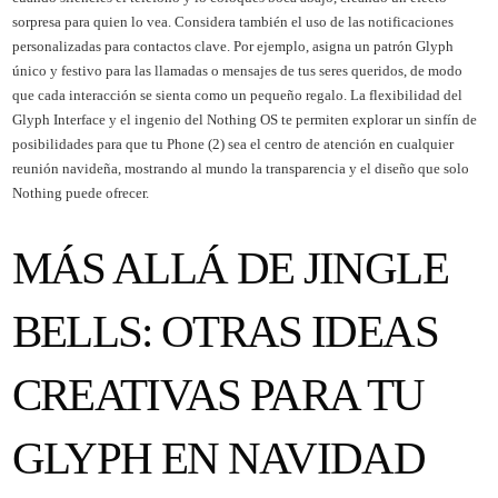
sorpresa para quien lo vea. Considera también el uso de las notificaciones
personalizadas para contactos clave. Por ejemplo, asigna un patrón Glyph
único y festivo para las llamadas o mensajes de tus seres queridos, de modo
que cada interacción se sienta como un pequeño regalo. La flexibilidad del
Glyph Interface y el ingenio del Nothing OS te permiten explorar un sinfín de
posibilidades para que tu Phone (2) sea el centro de atención en cualquier
reunión navideña, mostrando al mundo la transparencia y el diseño que solo
Nothing puede ofrecer.
MÁS ALLÁ DE JINGLE
BELLS: OTRAS IDEAS
CREATIVAS PARA TU
GLYPH EN NAVIDAD