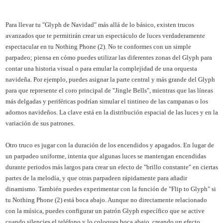
Para llevar tu "Glyph de Navidad" más allá de lo básico, existen trucos
avanzados que te permitirán crear un espectáculo de luces verdaderamente
espectacular en tu Nothing Phone (2). No te conformes con un simple
parpadeo; piensa en cómo puedes utilizar las diferentes zonas del Glyph para
contar una historia visual o para emular la complejidad de una orquesta
navideña. Por ejemplo, puedes asignar la parte central y más grande del Glyph
para que represente el coro principal de "Jingle Bells", mientras que las líneas
más delgadas y periféricas podrían simular el tintineo de las campanas o los
adornos navideños. La clave está en la distribución espacial de las luces y en la
variación de sus patrones.
Otro truco es jugar con la duración de los encendidos y apagados. En lugar de
un parpadeo uniforme, intenta que algunas luces se mantengan encendidas
durante periodos más largos para crear un efecto de "brillo constante" en ciertas
partes de la melodía, y que otras parpadeen rápidamente para añadir
dinamismo. También puedes experimentar con la función de "Flip to Glyph" si
tu Nothing Phone (2) está boca abajo. Aunque no directamente relacionado
con la música, puedes configurar un patrón Glyph específico que se active
cuando silencies el teléfono y lo coloques boca abajo, creando un efecto