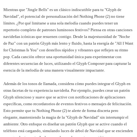
Mientras que "Jingle Bells" es un clásico indiscutible para tu "Glyph de
Navidad", el potencial de personalización del Nothing Phone (2) no tiene
límites. ¿Por qué limitarse a una sola melodía cuando puedes tener un
repertorio completo de patrones luminosos festivos? Piensa en otras canciones
navideñas icónicas que resuenen contigo. Desde la majestuosidad de "Noche
de Paz" con un patrón Glyph más lento y fluido, hasta la energía de "All I Want
for Christmas Is You" con destellos rápidos y vibrantes que reflejen su ritmo
pop. Cada canción ofrece una oportunidad única para experimentar con
diferentes secuencias de luces, utilizando el Glyph Composer para capturar la
esencia de la melodía de una manera visualmente impactante.
Además de los tonos de llamada, considera cómo puedes integrar el Glyph en
otras facetas de tu experiencia navideña. Por ejemplo, puedes crear un patrón
Glyph silencioso y suave que se active con notificaciones de aplicaciones
específicas, como recordatorios de eventos festivos o mensajes de felicitación.
Esto permite que tu Nothing Phone (2) te alerte de forma discreta pero
elegante, manteniendo la magia de la "Glyph de Navidad" sin interrumpir el
ambiente. Otro enfoque es diseñar un patrón Glyph que se active cuando el
teléfono está cargando, simulando luces de árbol de Navidad que se encienden