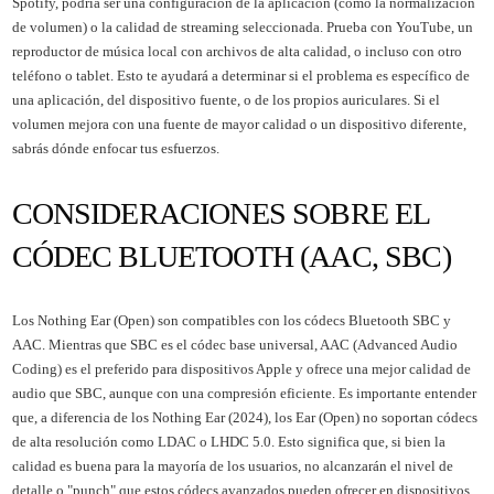
Spotify, podría ser una configuración de la aplicación (como la normalización
de volumen) o la calidad de streaming seleccionada. Prueba con YouTube, un
reproductor de música local con archivos de alta calidad, o incluso con otro
teléfono o tablet. Esto te ayudará a determinar si el problema es específico de
una aplicación, del dispositivo fuente, o de los propios auriculares. Si el
volumen mejora con una fuente de mayor calidad o un dispositivo diferente,
sabrás dónde enfocar tus esfuerzos.
CONSIDERACIONES SOBRE EL
CÓDEC BLUETOOTH (AAC, SBC)
Los Nothing Ear (Open) son compatibles con los códecs Bluetooth SBC y
AAC. Mientras que SBC es el códec base universal, AAC (Advanced Audio
Coding) es el preferido para dispositivos Apple y ofrece una mejor calidad de
audio que SBC, aunque con una compresión eficiente. Es importante entender
que, a diferencia de los Nothing Ear (2024), los Ear (Open) no soportan códecs
de alta resolución como LDAC o LHDC 5.0. Esto significa que, si bien la
calidad es buena para la mayoría de los usuarios, no alcanzarán el nivel de
detalle o "punch" que estos códecs avanzados pueden ofrecer en dispositivos