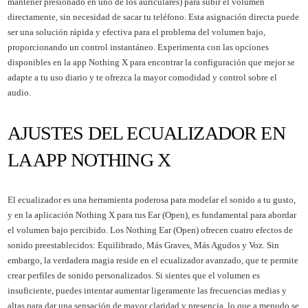
mantener presionado en uno de los auriculares) para subir el volumen
directamente, sin necesidad de sacar tu teléfono. Esta asignación directa puede
ser una solución rápida y efectiva para el problema del volumen bajo,
proporcionando un control instantáneo. Experimenta con las opciones
disponibles en la app Nothing X para encontrar la configuración que mejor se
adapte a tu uso diario y te ofrezca la mayor comodidad y control sobre el
audio.
AJUSTES DEL ECUALIZADOR EN
LA APP NOTHING X
El ecualizador es una herramienta poderosa para modelar el sonido a tu gusto,
y en la aplicación Nothing X para tus Ear (Open), es fundamental para abordar
el volumen bajo percibido. Los Nothing Ear (Open) ofrecen cuatro efectos de
sonido preestablecidos: Equilibrado, Más Graves, Más Agudos y Voz. Sin
embargo, la verdadera magia reside en el ecualizador avanzado, que te permite
crear perfiles de sonido personalizados. Si sientes que el volumen es
insuficiente, puedes intentar aumentar ligeramente las frecuencias medias y
altas para dar una sensación de mayor claridad y presencia, lo que a menudo se