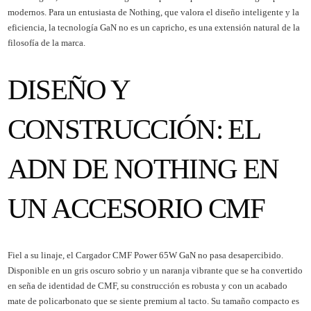
modernos. Para un entusiasta de Nothing, que valora el diseño inteligente y la
eficiencia, la tecnología GaN no es un capricho, es una extensión natural de la
filosofía de la marca.
DISEÑO Y
CONSTRUCCIÓN: EL
ADN DE NOTHING EN
UN ACCESORIO CMF
Fiel a su linaje, el Cargador CMF Power 65W GaN no pasa desapercibido.
Disponible en un gris oscuro sobrio y un naranja vibrante que se ha convertido
en seña de identidad de CMF, su construcción es robusta y con un acabado
mate de policarbonato que se siente premium al tacto. Su tamaño compacto es