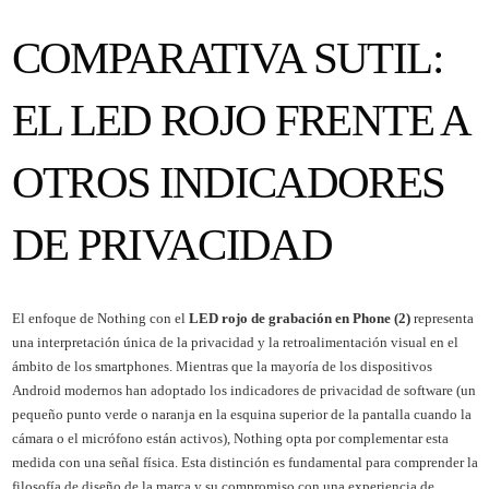
COMPARATIVA SUTIL:
EL LED ROJO FRENTE A
OTROS INDICADORES
DE PRIVACIDAD
El enfoque de Nothing con el
LED rojo de grabación en Phone (2)
representa
una interpretación única de la privacidad y la retroalimentación visual en el
ámbito de los smartphones. Mientras que la mayoría de los dispositivos
Android modernos han adoptado los indicadores de privacidad de software (un
pequeño punto verde o naranja en la esquina superior de la pantalla cuando la
cámara o el micrófono están activos), Nothing opta por complementar esta
medida con una señal física. Esta distinción es fundamental para comprender la
filosofía de diseño de la marca y su compromiso con una experiencia de