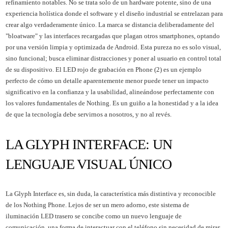
refinamiento notables. No se trata solo de un hardware potente, sino de una
experiencia holística donde el software y el diseño industrial se entrelazan para
crear algo verdaderamente único. La marca se distancia deliberadamente del
"bloatware" y las interfaces recargadas que plagan otros smartphones, optando
por una versión limpia y optimizada de Android. Esta pureza no es solo visual,
sino funcional; busca eliminar distracciones y poner al usuario en control total
de su dispositivo. El LED rojo de grabación en Phone (2) es un ejemplo
perfecto de cómo un detalle aparentemente menor puede tener un impacto
significativo en la confianza y la usabilidad, alineándose perfectamente con
los valores fundamentales de Nothing. Es un guiño a la honestidad y a la idea
de que la tecnología debe servirnos a nosotros, y no al revés.
LA GLYPH INTERFACE: UN
LENGUAJE VISUAL ÚNICO
La Glyph Interface es, sin duda, la característica más distintiva y reconocible
de los Nothing Phone. Lejos de ser un mero adorno, este sistema de
iluminación LED trasero se concibe como un nuevo lenguaje de
comunicación, una forma de interactuar con el teléfono sin necesidad de mirar