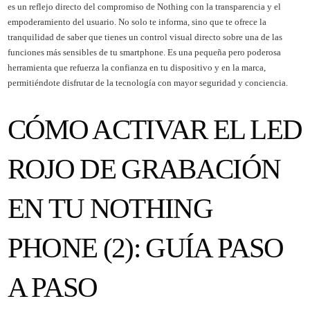
es un reflejo directo del compromiso de Nothing con la transparencia y el
empoderamiento del usuario. No solo te informa, sino que te ofrece la
tranquilidad de saber que tienes un control visual directo sobre una de las
funciones más sensibles de tu smartphone. Es una pequeña pero poderosa
herramienta que refuerza la confianza en tu dispositivo y en la marca,
permitiéndote disfrutar de la tecnología con mayor seguridad y conciencia.
CÓMO ACTIVAR EL LED
ROJO DE GRABACIÓN
EN TU NOTHING
PHONE (2): GUÍA PASO
A PASO