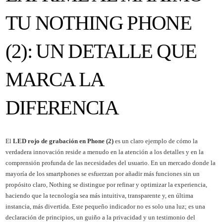
TU NOTHING PHONE
(2): UN DETALLE QUE
MARCA LA
DIFERENCIA
El
LED rojo de grabación en Phone (2)
es un claro ejemplo de cómo la
verdadera innovación reside a menudo en la atención a los detalles y en la
comprensión profunda de las necesidades del usuario. En un mercado donde la
mayoría de los smartphones se esfuerzan por añadir más funciones sin un
propósito claro, Nothing se distingue por refinar y optimizar la experiencia,
haciendo que la tecnología sea más intuitiva, transparente y, en última
instancia, más divertida. Este pequeño indicador no es solo una luz; es una
declaración de principios, un guiño a la privacidad y un testimonio del