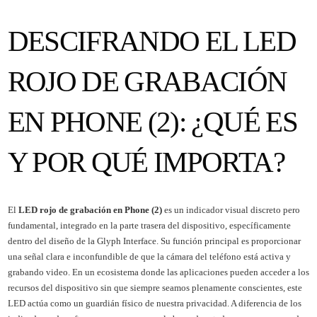
DESCIFRANDO EL LED
ROJO DE GRABACIÓN
EN PHONE (2): ¿QUÉ ES
Y POR QUÉ IMPORTA?
El
LED rojo de grabación en Phone (2)
es un indicador visual discreto pero
fundamental, integrado en la parte trasera del dispositivo, específicamente
dentro del diseño de la Glyph Interface. Su función principal es proporcionar
una señal clara e inconfundible de que la cámara del teléfono está activa y
grabando video. En un ecosistema donde las aplicaciones pueden acceder a los
recursos del dispositivo sin que siempre seamos plenamente conscientes, este
LED actúa como un guardián físico de nuestra privacidad. A diferencia de los