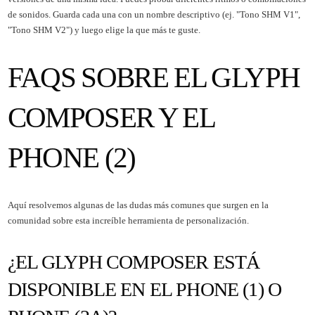
de sonidos. Guarda cada una con un nombre descriptivo (ej. "Tono SHM V1",
"Tono SHM V2") y luego elige la que más te guste.
FAQS SOBRE EL GLYPH
COMPOSER Y EL
PHONE (2)
Aquí resolvemos algunas de las dudas más comunes que surgen en la
comunidad sobre esta increíble herramienta de personalización.
¿EL GLYPH COMPOSER ESTÁ
DISPONIBLE EN EL PHONE (1) O