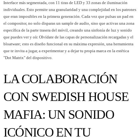
Interface más segmentada, con 11 tiras de LED y 33 zonas de iluminación
individuales. Esto permite una granularidad y una complejidad en los patrones
que eran imposibles en la primera generación. Cada vez que pulsas un pad en
el compositor, no solo disparas un sample de audio, sino que activas una zona
específica de la parte trasera del móvil, creando una sinfonía de luz y sonido
que puedes ver y oír. Olvídate de las capas de personalización recargadas y el
bloatware; esto es diseño funcional en su máxima expresión, una herramienta
que te invita a jugar, a experimentar y a dejar tu propia marca en la estética
"Dot Matrix" del dispositivo.
LA COLABORACIÓN
CON SWEDISH HOUSE
MAFIA: UN SONIDO
ICÓNICO EN TU