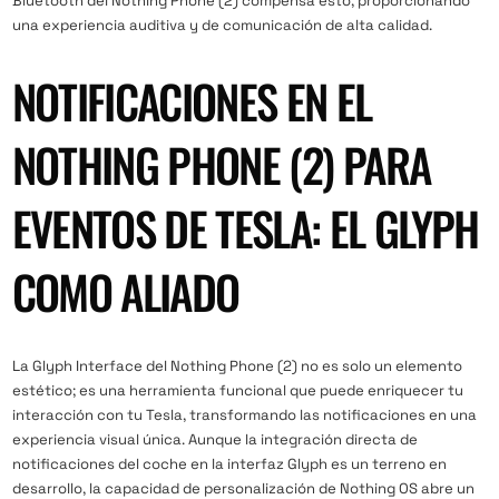
Bluetooth del Nothing Phone (2) compensa esto, proporcionando
una experiencia auditiva y de comunicación de alta calidad.
NOTIFICACIONES EN EL
NOTHING PHONE (2) PARA
EVENTOS DE TESLA: EL GLYPH
COMO ALIADO
La Glyph Interface del Nothing Phone (2) no es solo un elemento
estético; es una herramienta funcional que puede enriquecer tu
interacción con tu Tesla, transformando las notificaciones en una
experiencia visual única. Aunque la integración directa de
notificaciones del coche en la interfaz Glyph es un terreno en
desarrollo, la capacidad de personalización de Nothing OS abre un