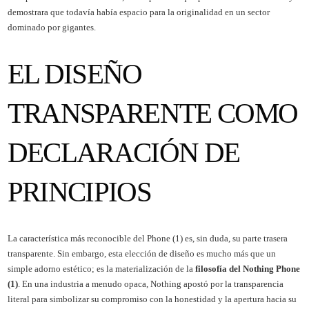
demostrara que todavía había espacio para la originalidad en un sector
dominado por gigantes.
EL DISEÑO
TRANSPARENTE COMO
DECLARACIÓN DE
PRINCIPIOS
La característica más reconocible del Phone (1) es, sin duda, su parte trasera
transparente. Sin embargo, esta elección de diseño es mucho más que un
simple adorno estético; es la materialización de la
filosofía del Nothing Phone
(1)
. En una industria a menudo opaca, Nothing apostó por la transparencia
literal para simbolizar su compromiso con la honestidad y la apertura hacia su