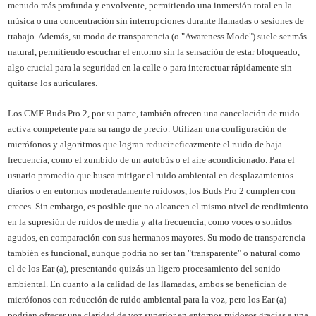
menudo más profunda y envolvente, permitiendo una inmersión total en la
música o una concentración sin interrupciones durante llamadas o sesiones de
trabajo. Además, su modo de transparencia (o "Awareness Mode") suele ser más
natural, permitiendo escuchar el entorno sin la sensación de estar bloqueado,
algo crucial para la seguridad en la calle o para interactuar rápidamente sin
quitarse los auriculares.
Los CMF Buds Pro 2, por su parte, también ofrecen una cancelación de ruido
activa competente para su rango de precio. Utilizan una configuración de
micrófonos y algoritmos que logran reducir eficazmente el ruido de baja
frecuencia, como el zumbido de un autobús o el aire acondicionado. Para el
usuario promedio que busca mitigar el ruido ambiental en desplazamientos
diarios o en entornos moderadamente ruidosos, los Buds Pro 2 cumplen con
creces. Sin embargo, es posible que no alcancen el mismo nivel de rendimiento
en la supresión de ruidos de media y alta frecuencia, como voces o sonidos
agudos, en comparación con sus hermanos mayores. Su modo de transparencia
también es funcional, aunque podría no ser tan "transparente" o natural como
el de los Ear (a), presentando quizás un ligero procesamiento del sonido
ambiental. En cuanto a la calidad de las llamadas, ambos se benefician de
micrófonos con reducción de ruido ambiental para la voz, pero los Ear (a)
podrían ofrecer una claridad de voz superior en entornos ruidosos gracias a una