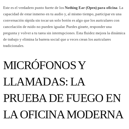
Este es el verdadero punto fuerte de los
Nothing Ear (Open) para oficina
. La
capacidad de estar inmerso en tu audio y, al mismo tiempo, participar en una
conversación rápida sin tocar un solo botón es algo que los auriculares con
cancelación de ruido no pueden igualar. Puedes girarte, responder una
pregunta y volver a tu tarea sin interrupciones. Esta fluidez mejora la dinámica
de trabajo y elimina la barrera social que a veces crean los auriculares
tradicionales.
MICRÓFONOS Y
LLAMADAS: LA
PRUEBA DE FUEGO EN
LA OFICINA MODERNA