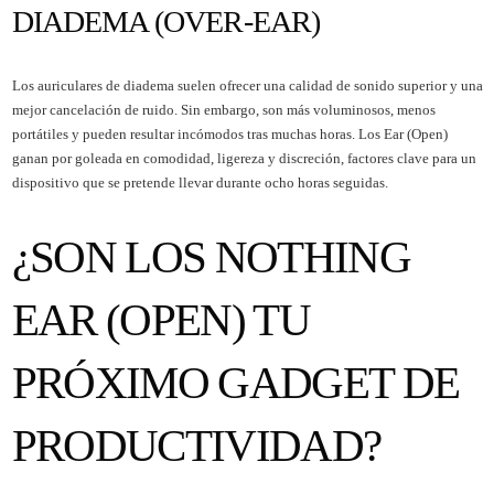
DIADEMA (OVER-EAR)
Los auriculares de diadema suelen ofrecer una calidad de sonido superior y una
mejor cancelación de ruido. Sin embargo, son más voluminosos, menos
portátiles y pueden resultar incómodos tras muchas horas. Los Ear (Open)
ganan por goleada en comodidad, ligereza y discreción, factores clave para un
dispositivo que se pretende llevar durante ocho horas seguidas.
¿SON LOS NOTHING
EAR (OPEN) TU
PRÓXIMO GADGET DE
PRODUCTIVIDAD?