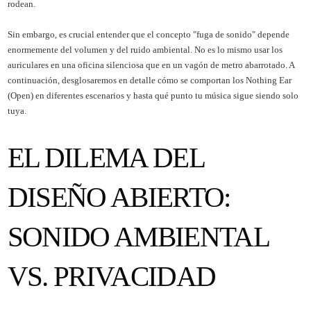
rodean.
Sin embargo, es crucial entender que el concepto "fuga de sonido" depende
enormemente del volumen y del ruido ambiental. No es lo mismo usar los
auriculares en una oficina silenciosa que en un vagón de metro abarrotado. A
continuación, desglosaremos en detalle cómo se comportan los Nothing Ear
(Open) en diferentes escenarios y hasta qué punto tu música sigue siendo solo
tuya.
EL DILEMA DEL
DISEÑO ABIERTO:
SONIDO AMBIENTAL
VS. PRIVACIDAD