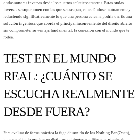
ondas sonoras inversas desde los puertos acústicos traseros. Estas ondas
inversas se superponen con las que se escapan, cancelándose mutuamente y
reduciendo significativamente lo que una persona cercana podría oír. Es una
solución ingeniosa que aborda el principal inconveniente del diseño abierto
sin comprometer su ventaja fundamental: la conexión con el mundo que te
rodea.
TEST EN EL MUNDO
REAL: ¿CUÁNTO SE
ESCUCHA REALMENTE
DESDE FUERA?
Para evaluar de forma práctica la fuga de sonido de los Nothing Ear (Open),
hemos realizado pruebas en distintos ambientes y a diferentes niveles de