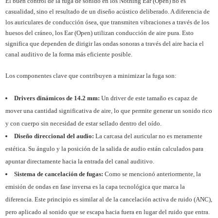
El buen control de la fuga de sonido en los Nothing Ear (Open) no es
casualidad, sino el resultado de un diseño acústico deliberado. A diferencia de
los auriculares de conducción ósea, que transmiten vibraciones a través de los
huesos del cráneo, los Ear (Open) utilizan conducción de aire pura. Esto
significa que dependen de dirigir las ondas sonoras a través del aire hacia el
canal auditivo de la forma más eficiente posible.
Los componentes clave que contribuyen a minimizar la fuga son:
Drivers dinámicos de 14.2 mm:
Un driver de este tamaño es capaz de
mover una cantidad significativa de aire, lo que permite generar un sonido rico
y con cuerpo sin necesidad de estar sellado dentro del oído.
Diseño direccional del audio:
La carcasa del auricular no es meramente
estética. Su ángulo y la posición de la salida de audio están calculados para
apuntar directamente hacia la entrada del canal auditivo.
Sistema de cancelación de fugas:
Como se mencionó anteriormente, la
emisión de ondas en fase inversa es la capa tecnológica que marca la
diferencia. Este principio es similar al de la cancelación activa de ruido (ANC),
pero aplicado al sonido que se escapa hacia fuera en lugar del ruido que entra.