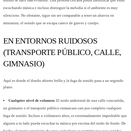
sonido se hace más evidente. Una persona cercana podrá identificar que estás
escuchando música e incluso distinguir la melodía si el ambiente es muy
silencioso. No obstante, sigue sin ser comparable a tener un altavoz en
miniatura; el sonido que se escapa carece de graves y cuerpo.
EN ENTORNOS RUIDOSOS
(TRANSPORTE PÚBLICO, CALLE,
GIMNASIO)
Aquí es donde el diseño abierto brilla y la fuga de sonido pasa a un segundo
plano.
Cualquier nivel de volumen:
El ruido ambiental de una calle concurrida,
un gimnasio o el transporte público enmascara casi por completo cualquier
fuga de sonido. Incluso a volúmenes altos, es extremadamente improbable que
alguien a tu lado pueda escuchar tu música por encima del ruido de fondo. De
hecho, el propio propósito de estos auriculares es permitir que esos sonidos