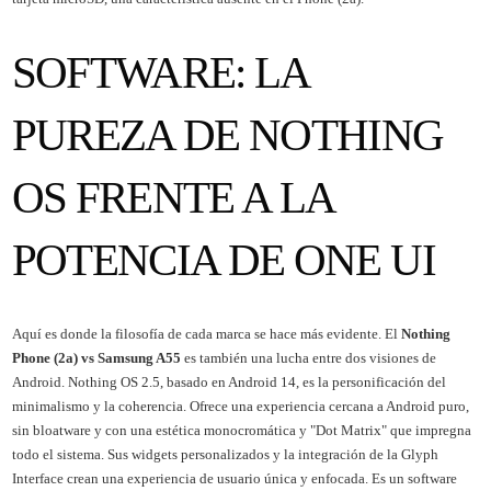
SOFTWARE: LA
PUREZA DE NOTHING
OS FRENTE A LA
POTENCIA DE ONE UI
Aquí es donde la filosofía de cada marca se hace más evidente. El
Nothing
Phone (2a) vs Samsung A55
es también una lucha entre dos visiones de
Android. Nothing OS 2.5, basado en Android 14, es la personificación del
minimalismo y la coherencia. Ofrece una experiencia cercana a Android puro,
sin bloatware y con una estética monocromática y "Dot Matrix" que impregna
todo el sistema. Sus widgets personalizados y la integración de la Glyph
Interface crean una experiencia de usuario única y enfocada. Es un software