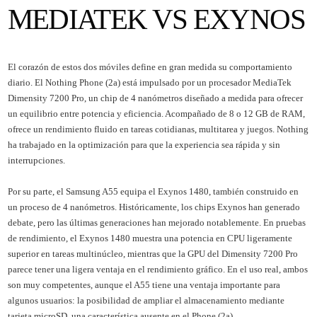
MEDIATEK VS EXYNOS
El corazón de estos dos móviles define en gran medida su comportamiento
diario. El Nothing Phone (2a) está impulsado por un procesador MediaTek
Dimensity 7200 Pro, un chip de 4 nanómetros diseñado a medida para ofrecer
un equilibrio entre potencia y eficiencia. Acompañado de 8 o 12 GB de RAM,
ofrece un rendimiento fluido en tareas cotidianas, multitarea y juegos. Nothing
ha trabajado en la optimización para que la experiencia sea rápida y sin
interrupciones.
Por su parte, el Samsung A55 equipa el Exynos 1480, también construido en
un proceso de 4 nanómetros. Históricamente, los chips Exynos han generado
debate, pero las últimas generaciones han mejorado notablemente. En pruebas
de rendimiento, el Exynos 1480 muestra una potencia en CPU ligeramente
superior en tareas multinúcleo, mientras que la GPU del Dimensity 7200 Pro
parece tener una ligera ventaja en el rendimiento gráfico. En el uso real, ambos
son muy competentes, aunque el A55 tiene una ventaja importante para
algunos usuarios: la posibilidad de ampliar el almacenamiento mediante
tarjeta microSD, una característica ausente en el Phone (2a).