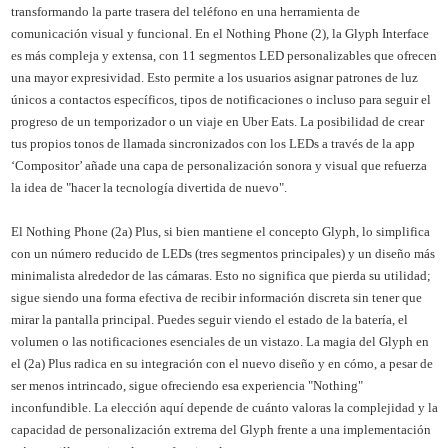
transformando la parte trasera del teléfono en una herramienta de
comunicación visual y funcional. En el Nothing Phone (2), la Glyph Interface
es más compleja y extensa, con 11 segmentos LED personalizables que ofrecen
una mayor expresividad. Esto permite a los usuarios asignar patrones de luz
únicos a contactos específicos, tipos de notificaciones o incluso para seguir el
progreso de un temporizador o un viaje en Uber Eats. La posibilidad de crear
tus propios tonos de llamada sincronizados con los LEDs a través de la app
‘Compositor’ añade una capa de personalización sonora y visual que refuerza
la idea de "hacer la tecnología divertida de nuevo".
El Nothing Phone (2a) Plus, si bien mantiene el concepto Glyph, lo simplifica
con un número reducido de LEDs (tres segmentos principales) y un diseño más
minimalista alrededor de las cámaras. Esto no significa que pierda su utilidad;
sigue siendo una forma efectiva de recibir información discreta sin tener que
mirar la pantalla principal. Puedes seguir viendo el estado de la batería, el
volumen o las notificaciones esenciales de un vistazo. La magia del Glyph en
el (2a) Plus radica en su integración con el nuevo diseño y en cómo, a pesar de
ser menos intrincado, sigue ofreciendo esa experiencia "Nothing"
inconfundible. La elección aquí depende de cuánto valoras la complejidad y la
capacidad de personalización extrema del Glyph frente a una implementación