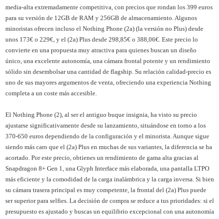
media-alta extremadamente competitiva, con precios que rondan los 399 euros
para su versión de 12GB de RAM y 256GB de almacenamiento. Algunos
minoristas ofrecen incluso el Nothing Phone (2a) (la versión no Plus) desde
unos 173€ o 229€, y el (2a) Plus desde 298,85€ o 388,06€. Este precio lo
convierte en una propuesta muy atractiva para quienes buscan un diseño
único, una excelente autonomía, una cámara frontal potente y un rendimiento
sólido sin desembolsar una cantidad de flagship. Su relación calidad-precio es
uno de sus mayores argumentos de venta, ofreciendo una experiencia Nothing
completa a un coste más accesible.
El Nothing Phone (2), al ser el antiguo buque insignia, ha visto su precio
ajustarse significativamente desde su lanzamiento, situándose en torno a los
370-650 euros dependiendo de la configuración y el minorista. Aunque sigue
siendo más caro que el (2a) Plus en muchas de sus variantes, la diferencia se ha
acortado. Por este precio, obtienes un rendimiento de gama alta gracias al
Snapdragon 8+ Gen 1, una Glyph Interface más elaborada, una pantalla LTPO
más eficiente y la comodidad de la carga inalámbrica y la carga inversa. Si bien
su cámara trasera principal es muy competente, la frontal del (2a) Plus puede
ser superior para selfies. La decisión de compra se reduce a tus prioridades: si el
presupuesto es ajustado y buscas un equilibrio excepcional con una autonomía