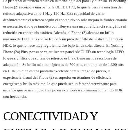
La principal diferencia radica en la tecnología del panel y el brillo. El Nothing
Phone (2) incorpora una pantalla OLED LTPO, lo que le permite una tasa de
refresco adaptativa entre 1 Hz y 120 Hz. Esta capacidad de variar
dinámicamente el refresco según el contenido no solo mejora la fluidez cuando
es necesario, sino que también contribuye a una mayor eficiencia energética al
reducirlo en contenido estático. Además, el Phone (2) alcanza un brillo
máximo de 1.000 nits en uso típico y un pico de brillo de hasta 1.600 nits en
HDR, lo que lo hace muy legible incluso bajo la luz solar directa. El Nothing
Phone (2a) Plus, por su parte, utiliza un panel AMOLED sin tecnología LTPO,
lo que significa que su tasa de refresco es fija o tiene menos escalones de
adaptación. Su brillo máximo típico es de 700 nits, con un pico de 1.300 nits
en HDR. Si bien es una pantalla excelente para su rango de precio, la
experiencia visual del Phone (2) es superior en términos de eficiencia
energética y brillo máximo, lo que puede ser un factor determinante para
usuarios que pasan mucho tiempo en exteriores o consumen contenido HDR
con frecuencia.
CONECTIVIDAD Y