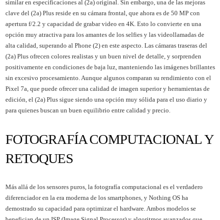
similar en especificaciones al (2a) original. Sin embargo, una de las mejoras
clave del (2a) Plus reside en su cámara frontal, que ahora es de 50 MP con
apertura f/2.2 y capacidad de grabar video en 4K. Esto lo convierte en una
opción muy atractiva para los amantes de los selfies y las videollamadas de
alta calidad, superando al Phone (2) en este aspecto. Las cámaras traseras del
(2a) Plus ofrecen colores realistas y un buen nivel de detalle, y sorprenden
positivamente en condiciones de baja luz, manteniendo las imágenes brillantes
sin excesivo procesamiento. Aunque algunos comparan su rendimiento con el
Pixel 7a, que puede ofrecer una calidad de imagen superior y herramientas de
edición, el (2a) Plus sigue siendo una opción muy sólida para el uso diario y
para quienes buscan un buen equilibrio entre calidad y precio.
FOTOGRAFÍA COMPUTACIONAL Y
RETOQUES
Más allá de los sensores puros, la fotografía computacional es el verdadero
diferenciador en la era moderna de los smartphones, y Nothing OS ha
demostrado su capacidad para optimizar el hardware. Ambos modelos se
benefician de un ISP (Image Signal Processor) y algoritmos avanzados que