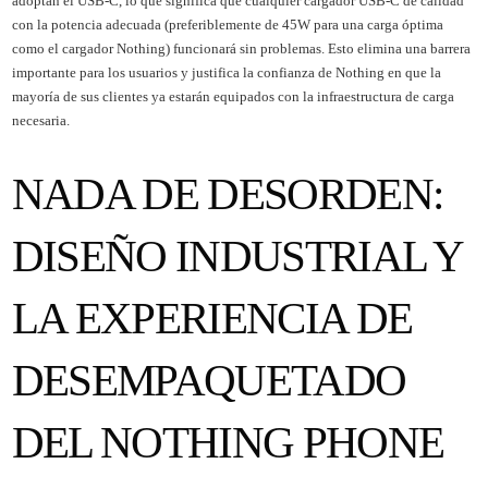
adoptan el USB-C, lo que significa que cualquier cargador USB-C de calidad
con la potencia adecuada (preferiblemente de 45W para una carga óptima
como el cargador Nothing) funcionará sin problemas. Esto elimina una barrera
importante para los usuarios y justifica la confianza de Nothing en que la
mayoría de sus clientes ya estarán equipados con la infraestructura de carga
necesaria.
NADA DE DESORDEN:
DISEÑO INDUSTRIAL Y
LA EXPERIENCIA DE
DESEMPAQUETADO
DEL NOTHING PHONE