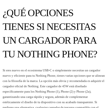
¿QUÉ OPCIONES
TIENES SI NECESITAS
UN CARGADOR PARA
TU NOTHING PHONE?
Si eres nuevo en el ecosistema USB-C o simplemente necesitas un cargador
nuevo y eficiente para tu Nothing Phone, tienes varias opciones que se alinean
con la filosofía de la marca. La opción más obvia y recomendada es adquirir el
cargador oficial de Nothing. Este cargador de 45W está diseñado
específicamente para los Nothing Phone (1), Phone (2) y Phone (2a),
garantizando una carga rápida y segura, además de complementar
estéticamente el diseño de tu dispositivo con su acabado transparente. Si
prefieres una alternativa, cualquier cargador de terceros compatible con el