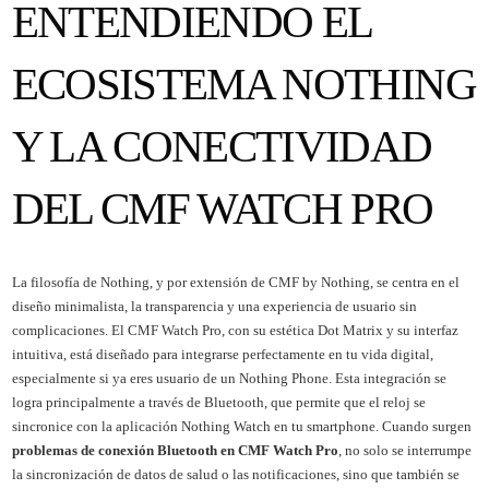
ENTENDIENDO EL
ECOSISTEMA NOTHING
Y LA CONECTIVIDAD
DEL CMF WATCH PRO
La filosofía de Nothing, y por extensión de CMF by Nothing, se centra en el
diseño minimalista, la transparencia y una experiencia de usuario sin
complicaciones. El CMF Watch Pro, con su estética Dot Matrix y su interfaz
intuitiva, está diseñado para integrarse perfectamente en tu vida digital,
especialmente si ya eres usuario de un Nothing Phone. Esta integración se
logra principalmente a través de Bluetooth, que permite que el reloj se
sincronice con la aplicación Nothing Watch en tu smartphone. Cuando surgen
problemas de conexión Bluetooth en CMF Watch Pro
, no solo se interrumpe
la sincronización de datos de salud o las notificaciones, sino que también se