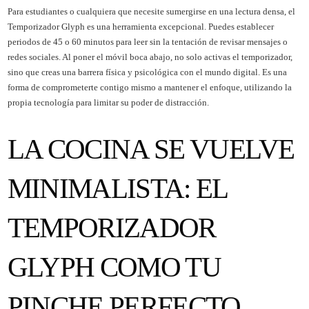
Para estudiantes o cualquiera que necesite sumergirse en una lectura densa, el
Temporizador Glyph es una herramienta excepcional. Puedes establecer
periodos de 45 o 60 minutos para leer sin la tentación de revisar mensajes o
redes sociales. Al poner el móvil boca abajo, no solo activas el temporizador,
sino que creas una barrera física y psicológica con el mundo digital. Es una
forma de comprometerte contigo mismo a mantener el enfoque, utilizando la
propia tecnología para limitar su poder de distracción.
LA COCINA SE VUELVE
MINIMALISTA: EL
TEMPORIZADOR
GLYPH COMO TU
PINCHE PERFECTO